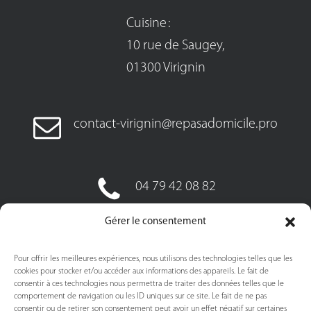
Cuisine :
10 rue de Saugey,
01300 Virignin
contact-virignin@repasadomicile.pro
04 79 42 08 82
06 85 59 94 98
Gérer le consentement
Pour offrir les meilleures expériences, nous utilisons des technologies telles que les
cookies pour stocker et/ou accéder aux informations des appareils. Le fait de
consentir à ces technologies nous permettra de traiter des données telles que le
comportement de navigation ou les ID uniques sur ce site. Le fait de ne pas
consentir ou de retirer son consentement peut avoir un effet négatif sur certaines