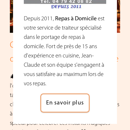
Depuis 2011,
Repas à Domicile
est
votre service de traiteur spécialisé
dans le portage de repas à
Célébrez les Fêtes de Fin
domicile. Fort de près de 15 ans
d'expérience en cuisine, Jean-
d'Année avec Repas à Domicile
Claude et son équipe s'engagent à
vous satisfaire au maximum lors de
🎄 En décembre, les fêtes de fin d'année sont
vos repas.
l'occasion parfaite pour se réunir autour d'une
table festive et partager des moments
En savoir plus
chaleureux en famille et entre amis. Chez Repas
à Domicile, nous vous proposons un menu
spécial pour célébrer ces instants magiques