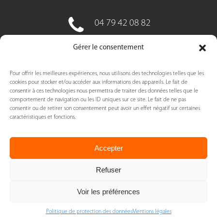
04 79 42 08 82
06 85 59 94 98
Gérer le consentement
Pour offrir les meilleures expériences, nous utilisons des technologies telles que les
cookies pour stocker et/ou accéder aux informations des appareils. Le fait de
consentir à ces technologies nous permettra de traiter des données telles que le
comportement de navigation ou les ID uniques sur ce site. Le fait de ne pas
consentir ou de retirer son consentement peut avoir un effet négatif sur certaines
caractéristiques et fonctions.
Accepter
Refuser
Voir les préférences
Repas à Domicile
©
2026
–
Mentions Légales
–
Politique de protection des données -
Politique de protection des données
Mentions légales