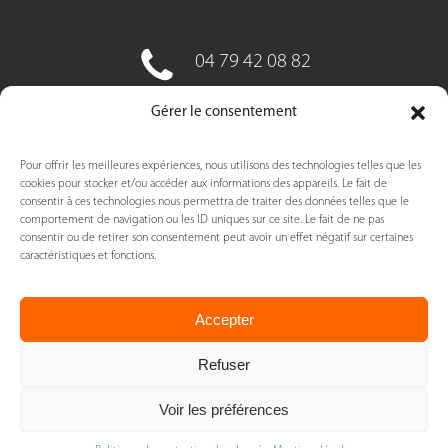
04 79 42 08 82
06 85 59 94 98
Gérer le consentement
Pour offrir les meilleures expériences, nous utilisons des technologies telles que les
cookies pour stocker et/ou accéder aux informations des appareils. Le fait de
consentir à ces technologies nous permettra de traiter des données telles que le
comportement de navigation ou les ID uniques sur ce site. Le fait de ne pas
consentir ou de retirer son consentement peut avoir un effet négatif sur certaines
caractéristiques et fonctions.
Accepter
Refuser
Voir les préférences
Repas à Domicile
©
2026
–
Mentions Légales
–
Politique de protection des données -