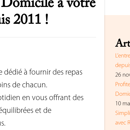
 Domicile à votre
is 2011 !
Art
L’entr
depuis
e dédié à fournir des repas
26 no
oins de chacun.
Profi
Domici
otidien en vous offrant des
10 ma
équilibrées et de
Simpl
s.
avec R