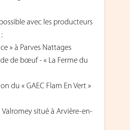
 possible avec les producteurs
:
nce » à Parves Nattages
nde de bœuf - « La Ferme du
ion du « GAEC Flam En Vert »
u Valromey situé à Arvière-en-